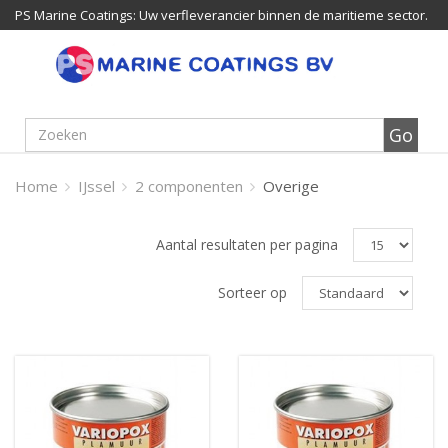
PS Marine Coatings: Uw verfleverancier binnen de maritieme sector.
Home
IJssel
2 componenten
Overige
Aantal resultaten per pagina
Sorteer op