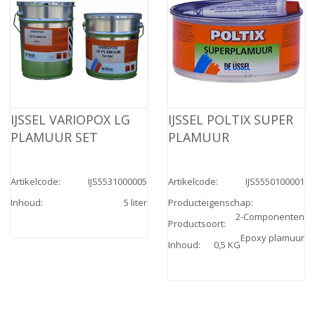
IJSSEL VARIOPOX LG
IJSSEL POLTIX SUPER
PLAMUUR SET
PLAMUUR
Artikelcode
:
IJS5531000005
Artikelcode
:
IJS5550100001
Inhoud
:
5 liter
Producteigenschap
:
2-Componenten
Productsoort
:
Epoxy plamuur
Inhoud
:
0,5 KG