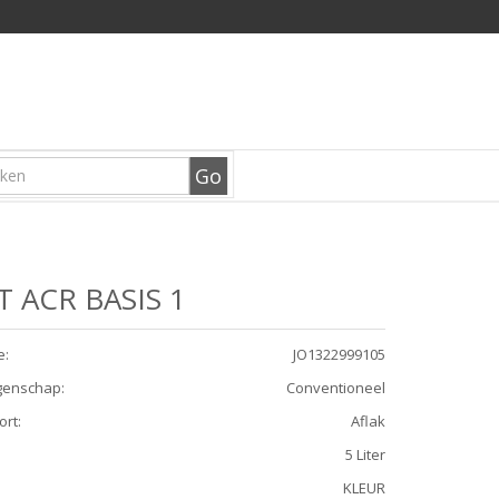
T ACR BASIS 1
e
:
JO1322999105
genschap
:
Conventioneel
ort
:
Aflak
5 Liter
KLEUR