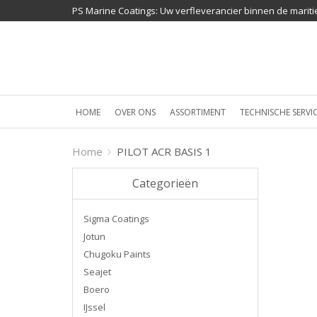
PS Marine Coatings: Uw verfleverancier binnen de mariti
HOME
OVER ONS
ASSORTIMENT
TECHNISCHE SERVI
Home
PILOT ACR BASIS 1
Categorieën
Sigma Coatings
Jotun
Chugoku Paints
Seajet
Boero
IJssel