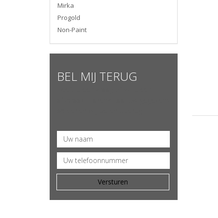
Mirka
Progold
Non-Paint
BEL MIJ TERUG
Heeft u een vraag of wil u een
afspraak maken? Laat uw gegevens
achter en wij bellen u terug.