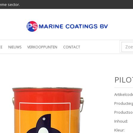
eme sector.
CE
NIEUWS
VERKOOPPUNTEN
CONTACT
PILO
Artikelcod
Productei
Productso
Inhoud
:
Kleur
: