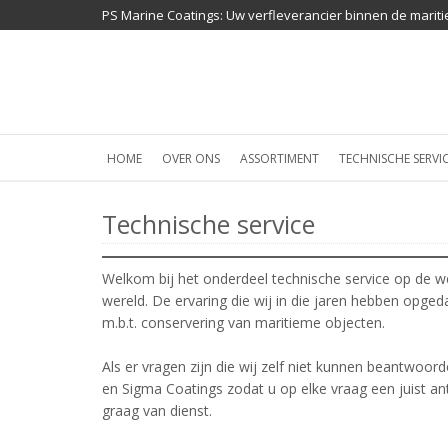
PS Marine Coatings: Uw verfleverancier binnen de mariti
HOME
OVER ONS
ASSORTIMENT
TECHNISCHE SERVI
Technische service
Welkom bij het onderdeel technische service op de w
wereld. De ervaring die wij in die jaren hebben opged
m.b.t. conservering van maritieme objecten.
Als er vragen zijn die wij zelf niet kunnen beantwoo
en Sigma Coatings zodat u op elke vraag een juist 
graag van dienst.