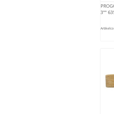
PROG
3"" 63
Artikelc