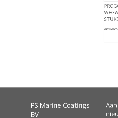
PROG
WEGWE
STUKS
Artikelc
PS Marine Coatings
Aan
nie
BV