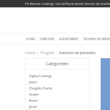
PS Marine Coatings: Uw verfleverancier binnen de mariti
HOME
OVER ONS
ASSORTIMENT
TECHNISCHE SERVI
Home
Progold
Kwasten en penselen
Categorieën
Sigma Coatings
Jotun
Chugoku Paints
Seajet
Boero
IJssel