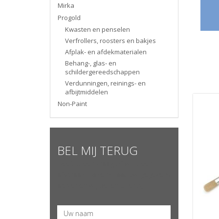
Mirka
Progold
Kwasten en penselen
Verfrollers, roosters en bakjes
Afplak- en afdekmaterialen
Behang-, glas- en
schildergereedschappen
Verdunningen, reinings- en
afbijtmiddelen
Non-Paint
BEL MIJ TERUG
Heeft u een vraag of wil u een
afspraak maken? Laat uw gegevens
achter en wij bellen u terug.