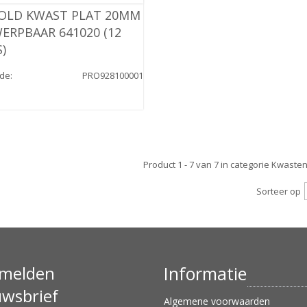
OLD KWAST PLAT 20MM
RPBAAR 641020 (12
)
ode
:
PRO928100001
Product 1 - 7 van 7 in categorie Kwaste
Sorteer op
melden
Informatie
uwsbrief
Algemene voorwaarden