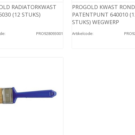
OLD RADIATORKWAST
PROGOLD KWAST ROND
5030 (12 STUKS)
PATENTPUNT 640010 (1
STUKS) WEGWERP
ode
:
PRO928093001
Artikelcode
:
PRO9