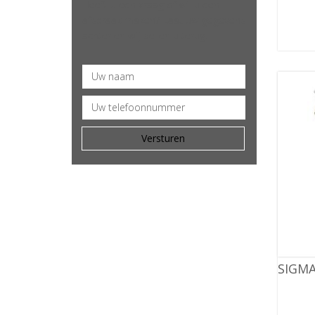
Heeft u een vraag of wil u een
afspraak maken? Laat uw gegevens
achter en wij bellen u terug.
SIGMA