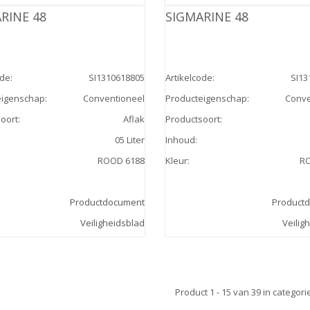
RINE 48
SIGMARINE 48
ode
:
SI1310618805
Artikelcode
:
SI13
eigenschap
:
Conventioneel
Producteigenschap
:
Conve
oort
:
Aflak
Productsoort
:
05 Liter
Inhoud
:
ROOD 6188
Kleur
:
R
Productdocument
Product
Veiligheidsblad
Veilig
Product 1 - 15 van 39 in categorie