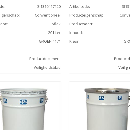
ode
:
SI1310417120
Artikelcode
:
SI13
eigenschap
:
Conventioneel
Producteigenschap
:
Conve
oort
:
Aflak
Productsoort
:
20 Liter
Inhoud
:
GROEN 4171
Kleur
:
GR
Productdocument
Product
Veiligheidsblad
Veilig