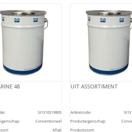
RINE 48
UIT ASSORTIMENT
ode
:
SI1310519805
Artikelcode
:
SI13
eigenschap
:
Conventioneel
Producteigenschap
:
Conve
oort
:
Aflak
Productsoort
: