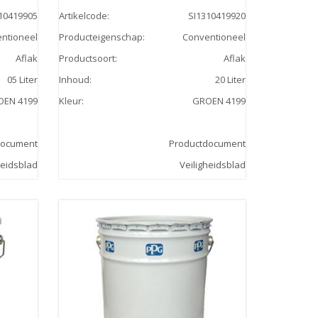
10419905
Artikelcode
:
SI1310419920
ntioneel
Producteigenschap
:
Conventioneel
Aflak
Productsoort
:
Aflak
05 Liter
Inhoud
:
20 Liter
OEN 4199
Kleur
:
GROEN 4199
document
Productdocument
heidsblad
Veiligheidsblad