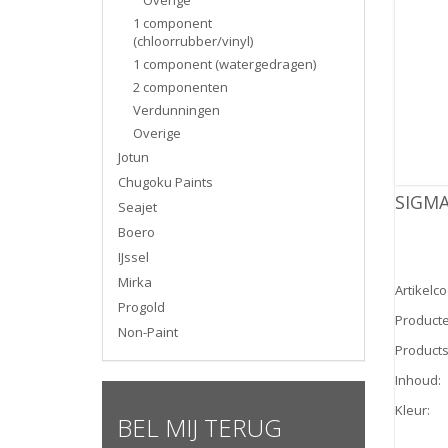
1 component
(chloorrubber/vinyl)
1 component (watergedragen)
2 componenten
Verdunningen
Overige
Jotun
Chugoku Paints
SIGMA
Seajet
Boero
IJssel
Mirka
Artikelc
Progold
Product
Non-Paint
Products
Inhoud
:
Kleur
:
BEL MIJ TERUG