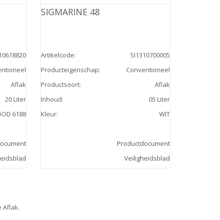
SIGMARINE 48
10618820
Artikelcode
:
SI1310700005
ntioneel
Producteigenschap
:
Conventioneel
Aflak
Productsoort
:
Aflak
20 Liter
Inhoud
:
05 Liter
OOD 6188
Kleur
:
WIT
document
Productdocument
heidsblad
Veiligheidsblad
 Aflak.