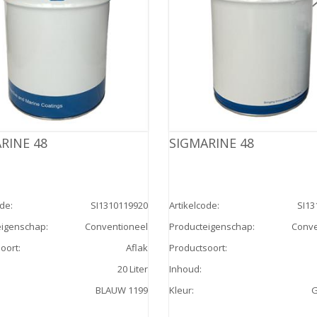
RINE 48
SIGMARINE 48
ode
:
SI1310119920
Artikelcode
:
SI13
eigenschap
:
Conventioneel
Producteigenschap
:
Conve
oort
:
Aflak
Productsoort
:
20 Liter
Inhoud
:
BLAUW 1199
Kleur
:
G