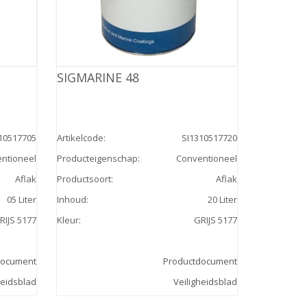
SIGMARINE 48
10517705
Artikelcode
:
SI1310517720
ntioneel
Producteigenschap
:
Conventioneel
Aflak
Productsoort
:
Aflak
05 Liter
Inhoud
:
20 Liter
RIJS 5177
Kleur
:
GRIJS 5177
document
Productdocument
heidsblad
Veiligheidsblad