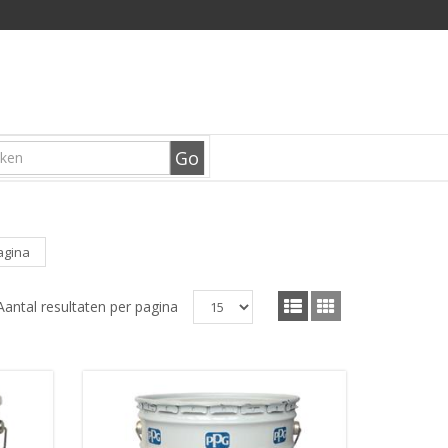
agina
Aantal resultaten per pagina