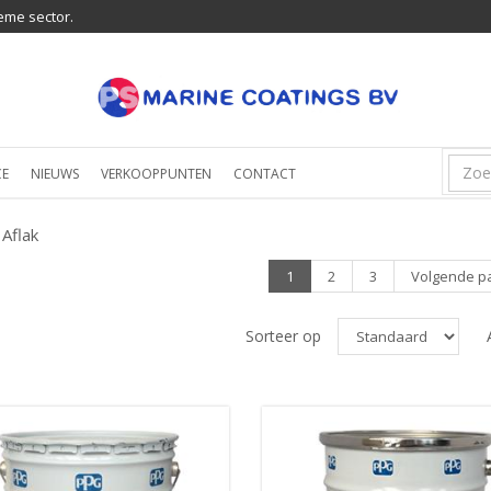
eme sector.
CE
NIEUWS
VERKOOPPUNTEN
CONTACT
Aflak
1
2
3
Volgende p
Sorteer op