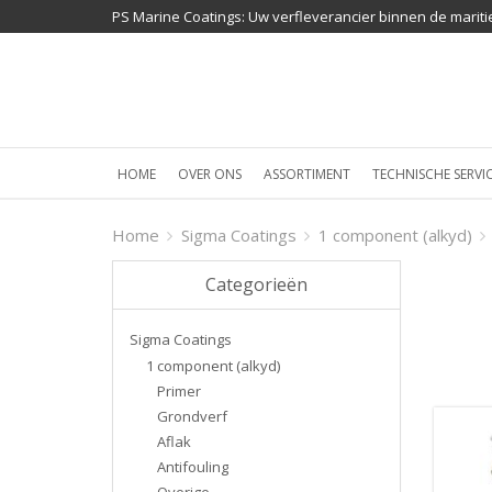
PS Marine Coatings: Uw verfleverancier binnen de mariti
HOME
OVER ONS
ASSORTIMENT
TECHNISCHE SERVI
Home
Sigma Coatings
1 component (alkyd)
Categorieën
Sigma Coatings
1 component (alkyd)
Primer
Grondverf
Aflak
Antifouling
Overige