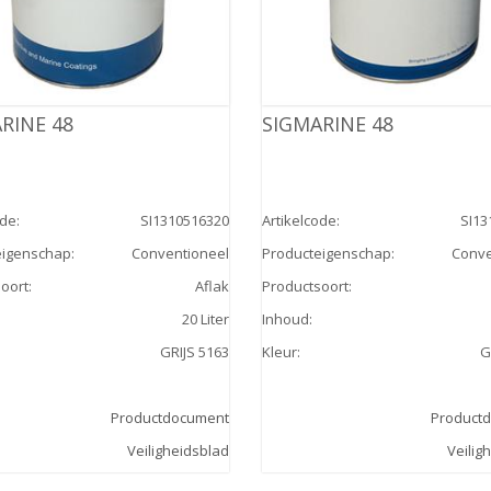
RINE 48
SIGMARINE 48
ode
:
SI1310516320
Artikelcode
:
SI13
eigenschap
:
Conventioneel
Producteigenschap
:
Conve
oort
:
Aflak
Productsoort
:
20 Liter
Inhoud
:
GRIJS 5163
Kleur
:
G
Productdocument
Product
Veiligheidsblad
Veilig