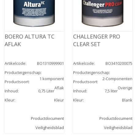
BOERO ALTURA TC
CHALLENGER PRO
AFLAK
CLEAR SET
Artikelcode
:
BO1310999901
Artikelcode
:
BO3410200075
Producteigenschap
:
Producteigenschap
:
1 komponent
2-Componenten
Productsoort
:
Productsoort
:
Aflak
Overige
Inhoud
:
0,75 Liter
Inhoud
:
7,5 liter
Kleur
:
Kleur
Kleur
:
Blank
Productdocument
Productdocument
Veiligheidsblad
Veiligheidsblad