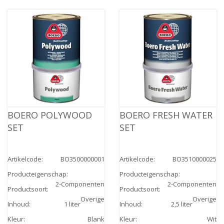
BOERO POLYWOOD
BOERO FRESH WATER
SET
SET
Artikelcode
:
BO3500000001
Artikelcode
:
BO3510000025
Producteigenschap
:
Producteigenschap
:
2-Componenten
2-Componenten
Productsoort
:
Productsoort
:
Overige
Overige
Inhoud
:
1 liter
Inhoud
:
2,5 liter
Kleur
:
Blank
Kleur
:
Wit