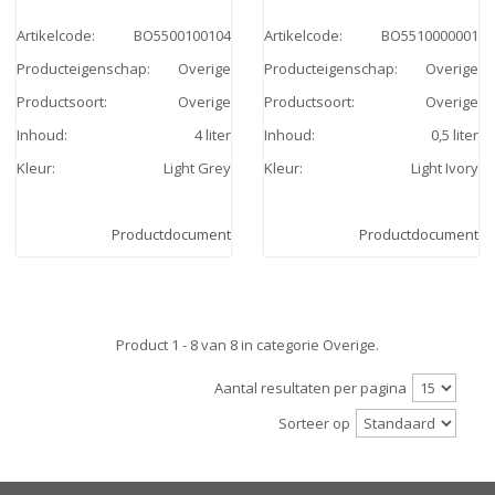
Artikelcode
:
BO5500100104
Artikelcode
:
BO5510000001
Producteigenschap
:
Overige
Producteigenschap
:
Overige
Productsoort
:
Overige
Productsoort
:
Overige
Inhoud
:
4 liter
Inhoud
:
0,5 liter
Kleur
:
Light Grey
Kleur
:
Light Ivory
Productdocument
Productdocument
Product 1 - 8 van 8 in categorie Overige.
Aantal resultaten per pagina
Sorteer op