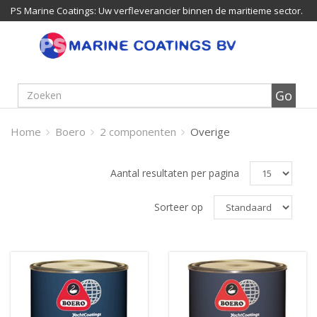
PS Marine Coatings: Uw verfleverancier binnen de maritieme sector.
Home
Boero
2 componenten
Overige
Aantal resultaten per pagina
Sorteer op