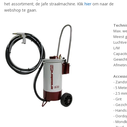
het assortiment; de Jafe straalmachine. Klik
hier
om naar de
webshop te gaan.
Techni
Max. we
Meest g
Luchtve
L/M
Capacite
Gewicht
Afmeti
Accesso
- Zands
- 5 Met
- 2.5 m
- Grit
- Gezic
- Hand
- Oordo
- Mond