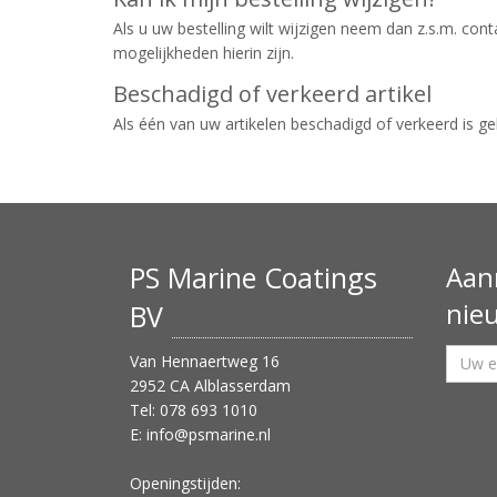
Als u uw bestelling wilt wijzigen neem dan z.s.m. c
mogelijkheden hierin zijn.
Beschadigd of verkeerd artikel
Als één van uw artikelen beschadigd of verkeerd is 
PS Marine Coatings
Aan
nie
BV
Van Hennaertweg 16
2952 CA Alblasserdam
Tel: 078 693 1010
E:
info@psmarine.nl
Openingstijden: