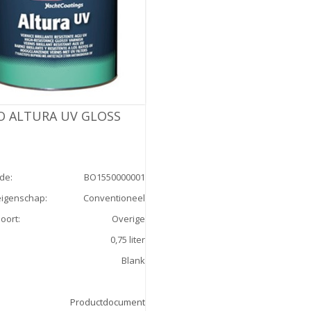
O ALTURA UV GLOSS
ode
:
BO1550000001
eigenschap
:
Conventioneel
oort
:
Overige
0,75 liter
Blank
Productdocument