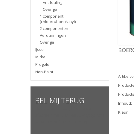
Antifouling
Overige
1 component
(chloorrubber/vinyl)
2 componenten
Verdunningen
Overige
BOER
IJssel
Mirka
Progold
Non-Paint
Artikelc
Product
Products
BEL MIJ TERUG
Inhoud
:
Heeft u een vraag of wil u een
Kleur
:
afspraak maken? Laat uw gegevens
achter en wij bellen u terug.