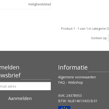
Veiligheidsblad
Product 1 - 1 van 1 in categorie 
Sorteer op
melden
Informatie
uwsbrief
Algemene voorwaarden
FAQ - Webshop
KVK: 24378953
BTW: NL814613433.B.01