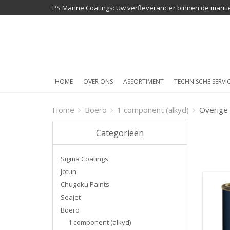
PS Marine Coatings: Uw verfleverancier binnen de mariti
HOME
OVER ONS
ASSORTIMENT
TECHNISCHE SERVI
Home
Boero
1 component (alkyd)
Overige
Categorieën
Sigma Coatings
Jotun
Chugoku Paints
Seajet
Boero
1 component (alkyd)