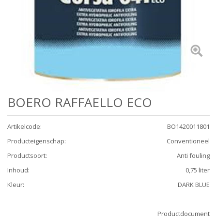
BOERO RAFFAELLO ECO
Artikelcode
:
BO1420011801
Producteigenschap
:
Conventioneel
Productsoort
:
Anti fouling
Inhoud
:
0,75 liter
Kleur
:
DARK BLUE
Productdocument