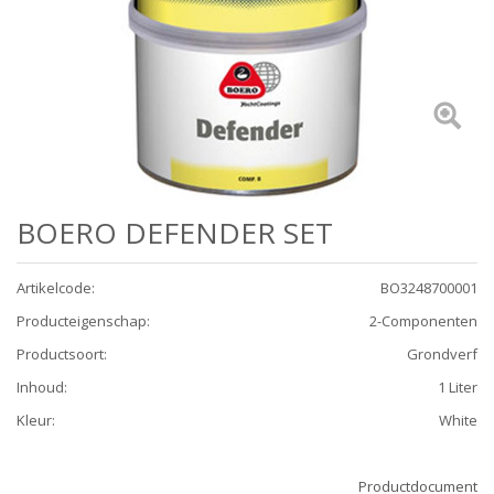
BOERO DEFENDER SET
Artikelcode
:
BO3248700001
Producteigenschap
:
2-Componenten
Productsoort
:
Grondverf
Inhoud
:
1 Liter
Kleur
:
White
Productdocument