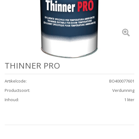
THINNER PRO
Artikelcode
:
BO400077601
Productsoort
:
Verdunning
Inhoud
:
1 liter