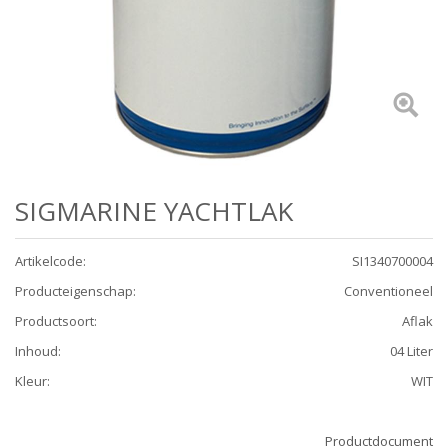
SIGMARINE YACHTLAK
Artikelcode
:
SI1340700004
Producteigenschap
:
Conventioneel
Productsoort
:
Aflak
Inhoud
:
04 Liter
Kleur
:
WIT
Productdocument