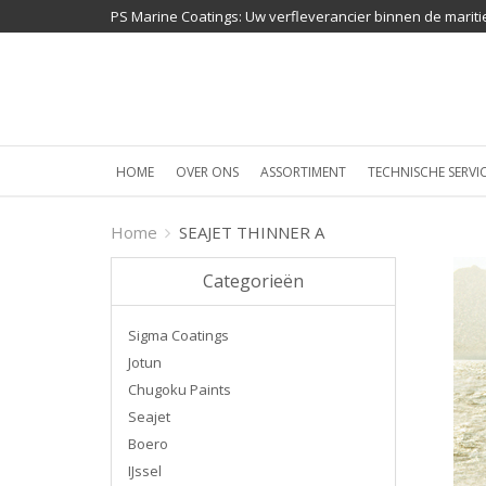
PS Marine Coatings: Uw verfleverancier binnen de mariti
HOME
OVER ONS
ASSORTIMENT
TECHNISCHE SERVI
Home
SEAJET THINNER A
Categorieën
Sigma Coatings
Jotun
Chugoku Paints
Seajet
Boero
IJssel