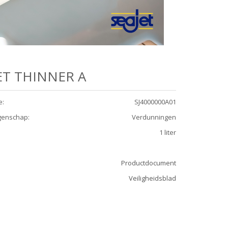
ET THINNER A
e
:
SJ4000000A01
genschap
:
Verdunningen
1 liter
Productdocument
Veiligheidsblad