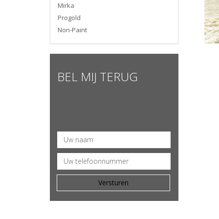
Mirka
Progold
Non-Paint
BEL MIJ TERUG
Heeft u een vraag of wil u een
afspraak maken? Laat uw gegevens
achter en wij bellen u terug.