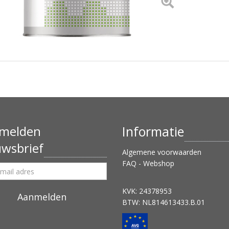
melden
Informatie
uwsbrief
Algemene voorwaarden
FAQ - Webshop
KVK: 24378953
BTW: NL814613433.B.01