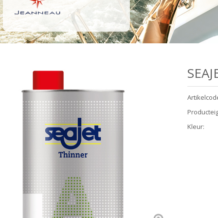
SEAJ
Artikelcod
Productei
Kleur
: