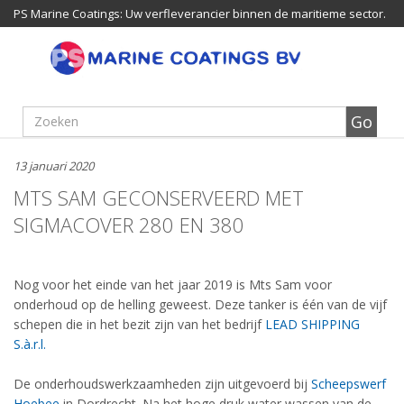
PS Marine Coatings: Uw verfleverancier binnen de maritieme sector.
13 januari 2020
MTS SAM GECONSERVEERD MET
SIGMACOVER 280 EN 380
Nog voor het einde van het jaar 2019 is Mts Sam voor
onderhoud op de helling geweest. Deze tanker is één van de vijf
schepen die in het bezit zijn van het bedrijf
LEAD SHIPPING
S.à.r.l.
De onderhoudswerkzaamheden zijn uitgevoerd bij
Scheepswerf
Hoebee
in Dordrecht. Na het hoge druk water wassen van de