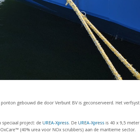
onton gebouwd die door Verbunt BV is geconserveerd. Het verfsyst
 speciaal project: de
UREA-Xpress
. De
UREA-Xpress
is 40 x 9,5 mete
n NOxCare™ (40% urea voor NOx scrubbers) aan de maritieme sector.