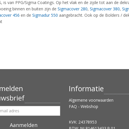
, is van PPG/Sigma Coatings. Op het vlak en de zijde tot aan de dekr
boeing binnen en buiten zijn de
Sigmacover 280
,
Sigmacover 380
,
Sig
acover 456
en de
Sigmadur 550
aangebracht. Ook op de Bolders / dek
ht
melden
Informatie
uwsbrief
Algemene voorwaarden
FAQ - Webshop
KVK: 24378953
BTW: NL814613433.B.01