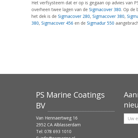
Het verfsysteem dat er op is gegaan op advies van PS
overheen twee lagen van de
Sigmacover 380
. Op de 
het dek is de
Sigmacover 280
,
Sigmacover 380
,
Sigm
380
,
Sigmacover 456
en de
Sigmadur 550
aangebrac
PS Marine Coatings
Aan
nie
BV
Van Hennaertweg 16
2952 CA Alblasserdam
Tel: 078 693 1010