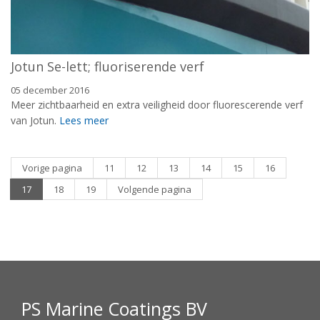
Jotun Se-lett; fluoriserende verf
05 december 2016
Meer zichtbaarheid en extra veiligheid door fluorescerende verf
van Jotun.
Lees meer
Vorige pagina
11
12
13
14
15
16
17
18
19
Volgende pagina
PS Marine Coatings BV