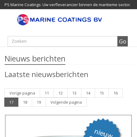
PS Marine Coatings: Uw verfleverancier binnen de maritieme sector.
Nieuws berichten
Laatste nieuwsberichten
Vorige pagina
11
12
13
14
15
16
17
18
19
Volgende pagina