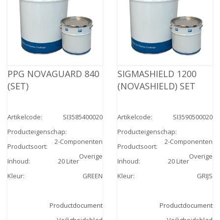
PPG NOVAGUARD 840
SIGMASHIELD 1200
(SET)
(NOVASHIELD) SET
Artikelcode
:
SI3585400020
Artikelcode
:
SI3590500020
Producteigenschap
:
Producteigenschap
:
2-Componenten
2-Componenten
Productsoort
:
Productsoort
:
Overige
Overige
Inhoud
:
20 Liter
Inhoud
:
20 Liter
Kleur
:
GREEN
Kleur
:
GRIJS
Productdocument
Productdocument
Veiligheidsblad
Veiligheidsblad