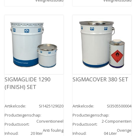
SIGMAGLIDE 1290
SIGMACOVER 380 SET
(FINISH) SET
Artikelcode
:
SI1425129020
Artikelcode
:
SI3505500004
Producteigenschap
:
Producteigenschap
:
Conventioneel
2-Componenten
Productsoort
:
Productsoort
:
Anti fouling
Overige
Inhoud
:
20 liter
Inhoud
:
04 Liter