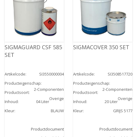
SIGMAGUARD CSF 585
SIGMACOVER 350 SET
SET
Artikelcode
:
SI3550000004
Artikelcode
:
SI3508517720
Producteigenschap
:
Producteigenschap
:
2-Componenten
2-Componenten
Productsoort
:
Productsoort
:
Overige
Overige
Inhoud
:
04 Liter
Inhoud
:
20 Liter
Kleur
:
BLAUW
Kleur
:
GRIJS 5177
Productdocument
Productdocument