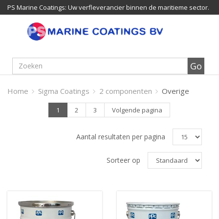
PS Marine Coatings: Uw verfleverancier binnen de maritieme sector.
Home
Sigma Coatings
2 componenten
Overige
1
2
3
Volgende pagina
Aantal resultaten per pagina
Sorteer op