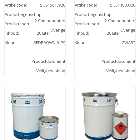
Artikelcode
:
SI3515617920
Artikelcode
:
SI3511800020
Producteigenschap
:
Producteigenschap
:
2-Componenten
2-Componenten
Productsoort
:
Productsoort
:
Overige
Overige
Inhoud
:
20 Liter
Inhoud
:
20 Liter
Kleur
:
REDBROWN 6179
Kleur
:
ZWART
Productdocument
Productdocument
Veiligheidsblad
Veiligheidsblad