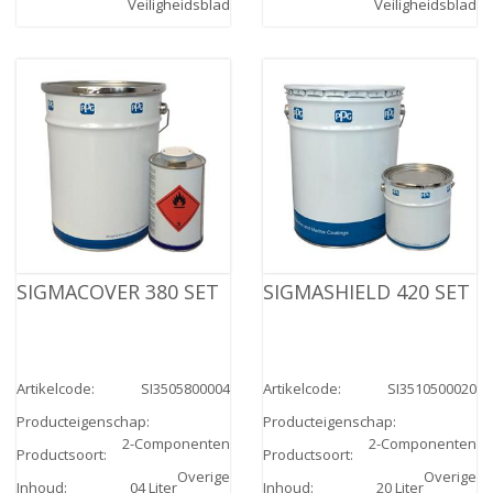
Veiligheidsblad
Veiligheidsblad
SIGMACOVER 380 SET
SIGMASHIELD 420 SET
Artikelcode
:
SI3505800004
Artikelcode
:
SI3510500020
Producteigenschap
:
Producteigenschap
:
2-Componenten
2-Componenten
Productsoort
:
Productsoort
:
Overige
Overige
Inhoud
:
04 Liter
Inhoud
:
20 Liter